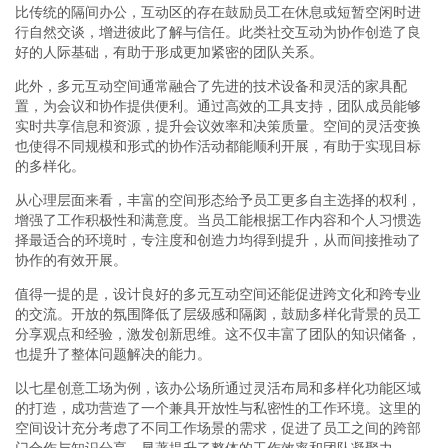
比传统的隔间办公，互动区的存在鼓励员工在休息或短暂空闲时进
行自然交谈，增进彼此了解与信任。此类社交互动为协作创造了良
好的人际基础，有助于形成更加紧密的团队关系。
此外，多元互动空间通常融合了先进的技术设备和灵活的家具配
置，为会议和协作提供便利。通过高效的工具支持，团队成员能够
实时共享信息和资源，提升会议效率和决策质量。空间的灵活变换
也使得不同规模和形式的协作活动都能顺利开展，有助于实现目标
的多样化。
从心理层面来看，丰富的空间形态给予员工更多自主选择的权利，
增强了工作积极性和满意度。当员工能根据工作内容和个人习惯选
择最适合的环境时，专注度和创造力均得到提升，从而间接推动了
协作的有效开展。
值得一提的是，设计良好的多元互动空间还能促进跨文化和跨专业
的交流。开放的氛围降低了层级感和隔阂，鼓励多样化背景的员工
分享观点和经验，激发创新思维。这不仅丰富了团队的知识储备，
也提升了整体问题解决的能力。
以七星创意工场为例，该办公场所通过灵活布局和多样化功能区域
的打造，成功营造了一个兼具开放性与私密性的工作环境。这里的
空间设计充分考虑了不同工作场景的需求，促进了员工之间的跨部
门合作与知识分享，显著提升了整体的工作效率和团队凝聚力。