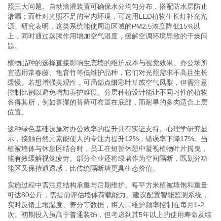
照三大问题。自动滴灌装置可确保水分均匀分布，搭配防水层防止
渗漏；而针对光照不足的室内环境，可选用LED植物生长灯补充光
源。研究表明，这类系统能使周边区域的PM2.5浓度降低15%以
上，同时通过蒸腾作用增加空气湿度，缓解空调环境导致的干燥问
题。
植物品种的选择直接影响生态墙的维护成本与视觉效果。办公场所
宜选用常春藤、龟背竹等低维护品种，它们对光照需求不高且生长
缓慢。若想增强美观性，可局部点缀彩叶草或空气凤梨，但需注意
控制比例以避免增加养护难度。分层种植设计能让不同习性的植物
各得其所，例如喜湿的苔藓可布置在底部，而耐旱的多肉适合上层
位置。
这种绿色基础设施对办公效率的提升具有实证支持。心理学研究显
示，接触自然元素能使人的专注力提升12%，错误率下降17%。当
植被墙体与休息区结合时，员工在短暂休憩中凝视植物叶片摇曳，
能有效缓解视觉疲劳。部分企业还将绿墙作为空间隔断，既划分功
能区又保持通透感，比传统隔断墙更具生态价值。
实施过程中需注意结构承重与后期维护。每平方米植被墙饱和重量
可达80公斤，需提前评估墙体荷载能力。建议配置智能监测系统，
实时反馈土壤湿度、养分等数据，将人工维护频率控制在每月1-2
次。初期投入虽高于普通装饰，但考虑到其5年以上的使用寿命及综